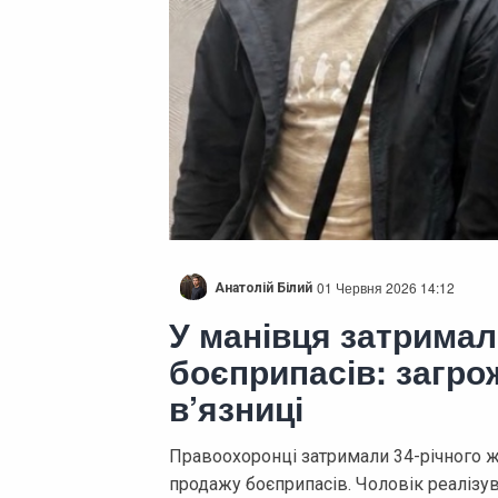
01 Червня 2026 14:12
Анатолій Білий
У манівця затримал
боєприпасів: загро
в’язниці
Правоохоронці затримали 34-річного ж
продажу боєприпасів. Чоловік реалізув