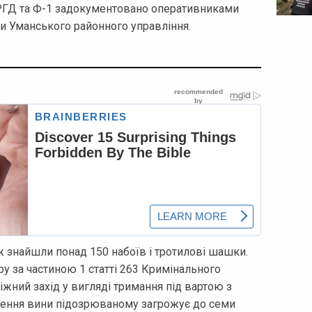
, РГД та Ф-1 задокументовано оперативниками
ими Уманського районного управління.
ж знайшли понад 150 набоїв і тротилові шашки.
ру за частиною 1 статті 263 Кримінального
іжний захід у вигляді тримання під вартою з
едення вини підозрюваному загрожує до семи