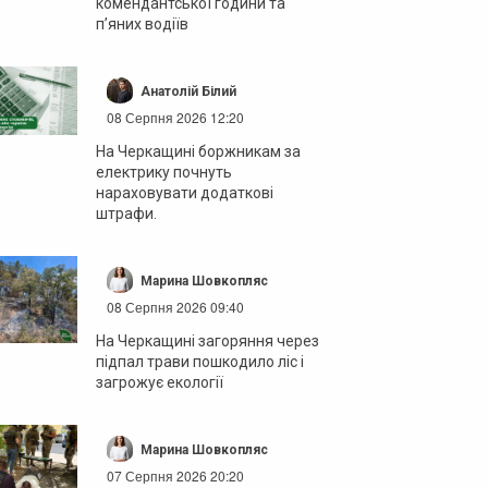
комендантської години та
п’яних водіїв
Анатолій Білий
08 Серпня 2026 12:20
На Черкащині боржникам за
електрику почнуть
нараховувати додаткові
штрафи.
Марина Шовкопляс
08 Серпня 2026 09:40
На Черкащині загоряння через
підпал трави пошкодило ліс і
загрожує екології
Марина Шовкопляс
07 Серпня 2026 20:20