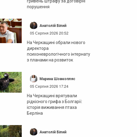
гривень штрафу за договірні
порушення
Анатолій Білий
05 Серпня 2026 20:52
На Черкащині обрали нового
директора
психоневрологічного інтернату
з планами на розвиток
Марина Шовкопляс
05 Серпня 2026 17:24
На Черкащині врятували
рідкісного грифа з Болгарії:
історія виживання птаха
Берліна
Анатолій Білий