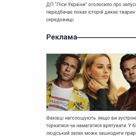
ДП “Ліси України” оголосило про запуск
передбачає показ історій диких тварин 
середовищі.
Реклама
Фахівці наголошують: якщо ви зустрінет
торкатися чи намагатися врятувати. У б
людський запах може зашкодити прир