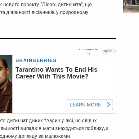
 нового проєкту “Лісові дитинчата”, що
та діяльності лісівників у природному
е дитинчат диких тварин у лісі, не слід їх
ільшості випадків мати знаходиться поблизу, а
одному догляду за малюками.