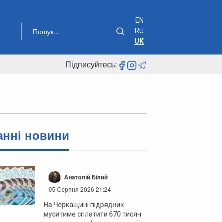
EN
RU
UK
Підписуйтесь:
анні новини
Анатолій Білий
05 Серпня 2026 21:24
На Черкащині підрядник
муситиме сплатити 670 тисяч