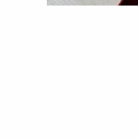
22 Червня 2026 17:56
Марина Шовкопляс
Родині Юрія Гльози по
мужність» за захист У
Родині загиблого військовослужбовця 
ступеня. Цю відзнаку Президент Украї
особисту мужність і самовідданість у за
Юрій Гльоза служив у Збройних силах У