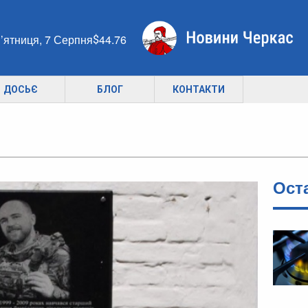
’ятниця, 7 Серпня
44.76
ДОСЬЄ
БЛОГ
КОНТАКТИ
Ост