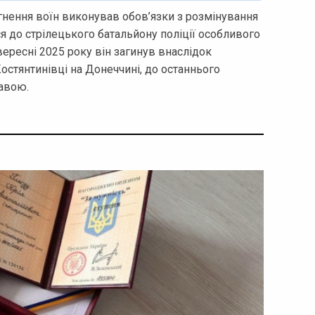
нення воїн виконував обов’язки з розмінування
ся до стрілецького батальйону поліції особливого
вересні 2025 року він загинув внаслідок
остянтинівці на Донеччині, до останнього
авою.