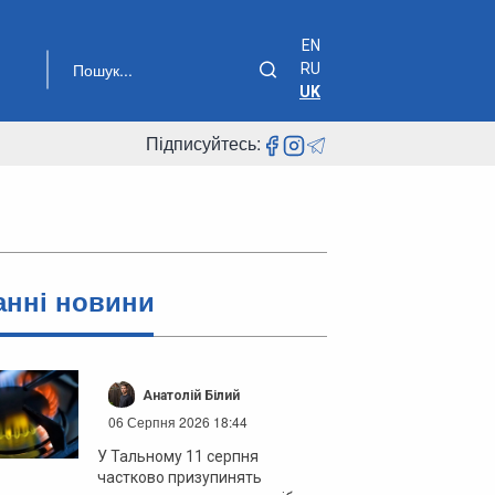
EN
RU
UK
Підписуйтесь:
анні новини
Анатолій Білий
06 Серпня 2026 18:44
У Тальному 11 серпня
частково призупинять