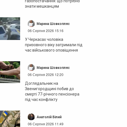
газопостачання: що потрібно
знати мешканцям
Марина Шовкопляс
06 Серпня 2026 15:16
У Черкасах чоловіка
призовного віку затримали під
час військового оповіщення
Марина Шовкопляс
06 Серпня 2026 12:20
Доглядальник на
Звенигородщині побив до
смерті 77-річного пенсіонера
під час конфлікту
Анатолій Білий
06 Серпня 2026 11:49