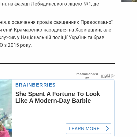
їні, на фасаді Лебидинського ліцею №1, де
ія, а освячення провів священник Православної
вгеній Крамаренко народився на Харківщині, але
лужив у Національній поліції України та брав
О з 2015 року.