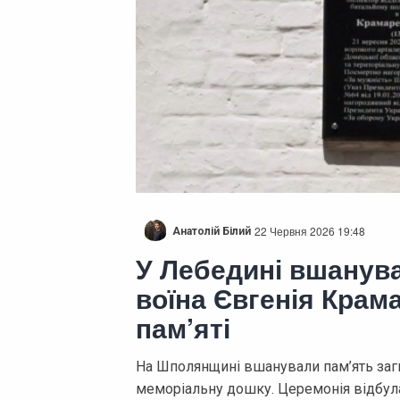
22 Червня 2026 19:48
Анатолій Білий
У Лебедині вшанува
воїна Євгенія Крам
пам’яті
На Шполянщині вшанували пам’ять заг
меморіальну дошку. Церемонія відбула