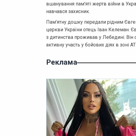
вшанування пам’яті жертв війни в Укра
навчався захисник.
Пам’ятну дошку передали рідним Євген
церкви України отець Іван Келеман. Є
з дитинства проживав у Лебедині. Він с
активну участь у бойових діях в зоні АТ
Реклама