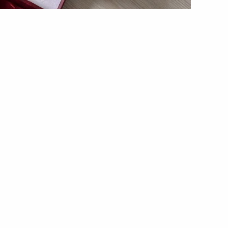
смертно вручили орден «За
країни
Юрія Гльози вручили орден «За мужність» III
ни присвоїв йому посмертно, відзначивши його
хисті країни.
країни з травня 2024 року і виконував бойові