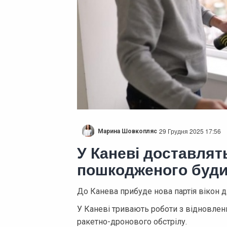
29 Грудня 2025 17:56
Марина Шовкопляс
У Каневі доставлят
пошкодженого будин
До Канева прибуде нова партія вікон 
У Каневі тривають роботи з відновленн
ракетно-дронового обстрілу.