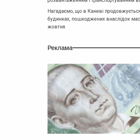
розвантаженням і транспортуванням ві
Нагадаємо, що в Каневі продовжується
будинках, пошкоджених внаслідок масо
жовтня.
Реклама