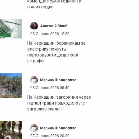
комендантської години та
п’яних водіїв
Анатолій Білий
08 Серпня 2026 12:20
На Черкащині боржникам за
електрику почнуть
нараховувати додаткові
штрафи.
Марина Шовкопляс
08 Серпня 2026 09:40
На Черкащині загоряння через
підпал трави пошкодило ліс і
загрожує екології
Марина Шовкопляс
07 Серпня 2026 20:20