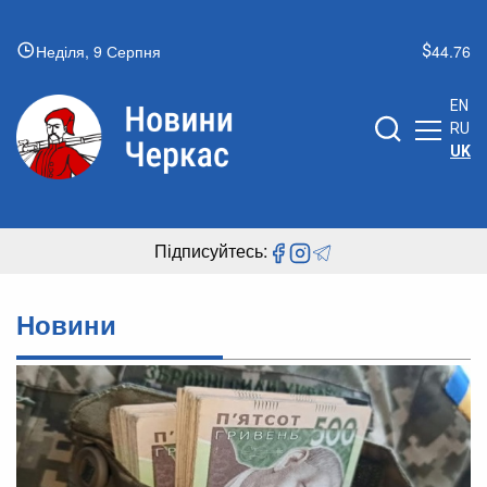
Неділя, 9 Серпня
44.76
EN
RU
UK
Підписуйтесь:
Новини