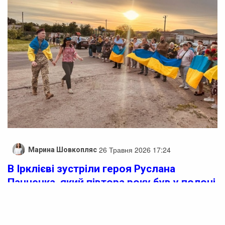
26 Травня 2026 17:24
Марина Шовкопляс
В Ірклієві зустріли героя Руслана
Панченка, який півтора року був у полоні
В Ірклієві відзначили повернення
військовослужбовця Руслана Панченка, який півтора