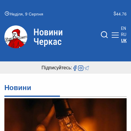
Неділя, 9 Серпня
44.76
EN
RU
UK
Підписуйтесь:
Новини