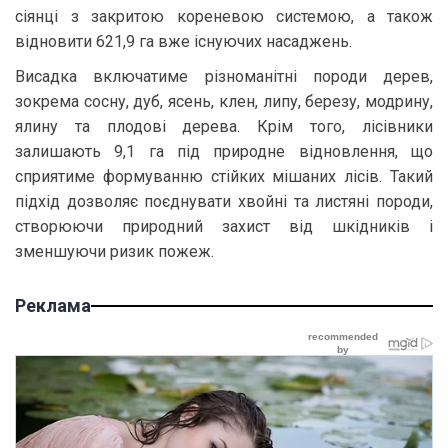
сіянці з закритою кореневою системою, а також
відновити 621,9 га вже існуючих насаджень.
Висадка включатиме різноманітні породи дерев,
зокрема сосну, дуб, ясень, клен, липу, березу, модрину,
ялину та плодові дерева. Крім того, лісівники
залишають 9,1 га під природне відновлення, що
сприятиме формуванню стійких мішаних лісів. Такий
підхід дозволяє поєднувати хвойні та листяні породи,
створюючи природний захист від шкідників і
зменшуючи ризик пожеж.
Реклама