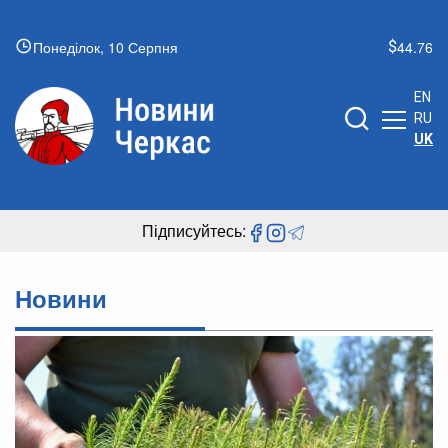
Понеділок, 10 Серпня
44.76
EN
RU
UK
Підписуйтесь:
Новини