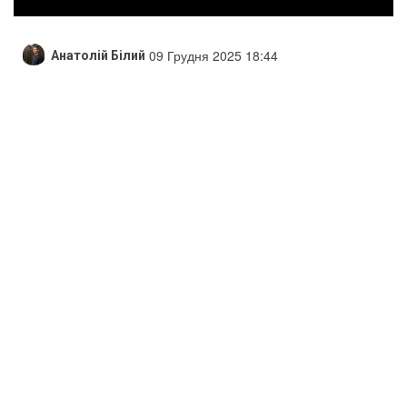
09 Грудня 2025 18:44
Анатолій Білий
У Черкасах вшанували пам’ять загиблих
героїв: Богдана Білика та Сергія
Покотила
У Черкасах відбулося прощання з загиблими героями –
матросом Богданом Біликом та молодшим сержантом
Сергієм Покотилом. Про це повідомив міський голова
Черкас Анатолій Бондаренко.
Богдан Білик бачив світло на Черкащині. Він закінчив
Черкаську загальноосвітню школу №8, після чого
вирішив навчатися у Черкаському політехнічному
технікумі за спеціальністю «технік-електрик». Після
отримання освіти Богдан працював електриком на
підприємствах «Порив» і «Київська будівельна