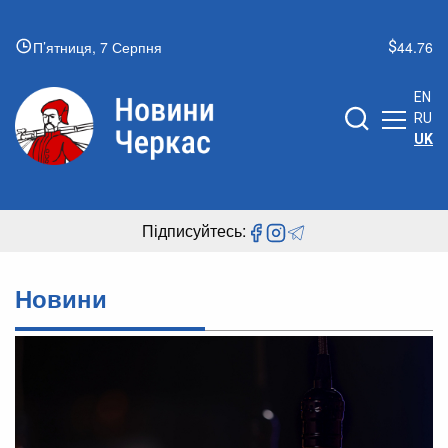
П’ятниця, 7 Серпня
44.76
EN
RU
UK
Підписуйтесь:
Новини