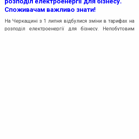
розподіл електроенергії для бізнесу.
Споживачам важливо знати!
На Черкащині з 1 липня відбулися зміни в тарифах на
розподіл електроенергії для бізнесу. Непобутовим
споживачам важливо знати про нові складові ціни на
електричну енергію та оновлені тарифи на послуги з
розподілу.
Згідно з постановами Національної комісії, що регулює
сферу енергетики та комунальних послуг, №1054 та
№1062, з 1 липня 2026 до 31 грудня 2026 року тарифи
на послуги з розподілу електричної енергії стали
наступними:
Для АТ “Черкасиобленерго”:
– 1 клас напруги — 384,53 грн/МВт·год (без ПДВ);
– 2 клас напруги — 2 389,11 грн/МВт·год (без ПДВ).
Реклама