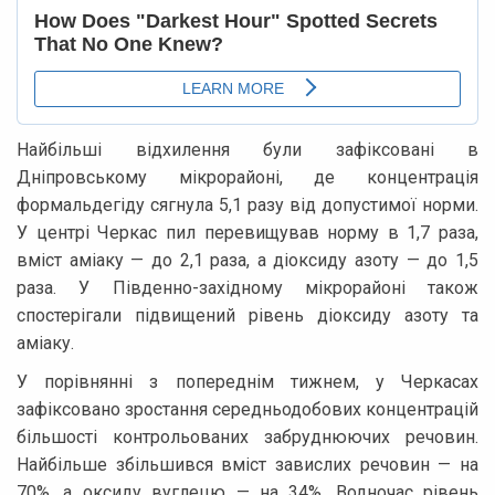
Найбільші відхилення були зафіксовані в
Дніпровському мікрорайоні, де концентрація
формальдегіду сягнула 5,1 разу від допустимої норми.
У центрі Черкас пил перевищував норму в 1,7 раза,
вміст аміаку — до 2,1 раза, а діоксиду азоту — до 1,5
раза. У Південно-західному мікрорайоні також
спостерігали підвищений рівень діоксиду азоту та
аміаку.
У порівнянні з попереднім тижнем, у Черкасах
зафіксовано зростання середньодобових концентрацій
більшості контрольованих забруднюючих речовин.
Найбільше збільшився вміст завислих речовин — на
70%, а оксиду вуглецю — на 34%. Водночас рівень