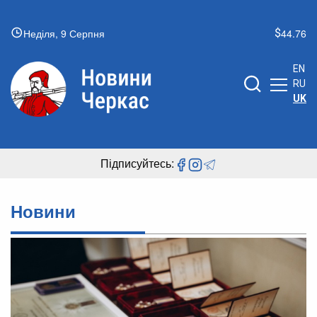
Неділя, 9 Серпня
44.76
EN
RU
UK
Підписуйтесь:
Новини