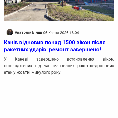
06 Квітня 2026 16:04
Анатолій Білий
Канів відновив понад 1500 вікон після
ракетних ударів: ремонт завершено!
У Каневі завершено встановлення вікон,
пошкоджених під час масованих ракетно-дронових
атак у жовтні минулого року.
Офіційне завершення монтажу відбулося 2 квітня. За
попередніми підрахунками, внаслідок ударів у місті
було вибито понад 1500 вікон і віконних конструкцій у
багатоповерхівках, а також у закладах освіти і
соціальної сфери.