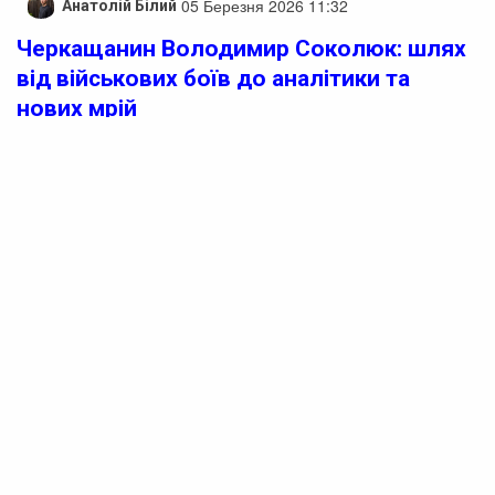
05 Березня 2026 11:32
Анатолій Білий
Черкащанин Володимир Соколюк: шлях
від військових боїв до аналітики та
нових мрій
Молодшого сержанта Володимира Соколюка з
Черкащини нагородили нагрудним знаком “За сумлінну
службу”.
Володимир, родом із Черкас, пройшов шлях від
бойових штурмів до аналітичної діяльності в
підрозділі. До повномасштабного вторгнення він
працював у Черкасах, займаючись виготовленням
меблів. Однак у 2022 році вирішив приєднатися до 95
окремої десантно-штурмової Поліської бригади ДШВ
ЗСУ, щоб захистити свою країну.
Свій перший бойовий вихід він пам’ятає до дрібниць.
За його словами, позиції були майже повністю