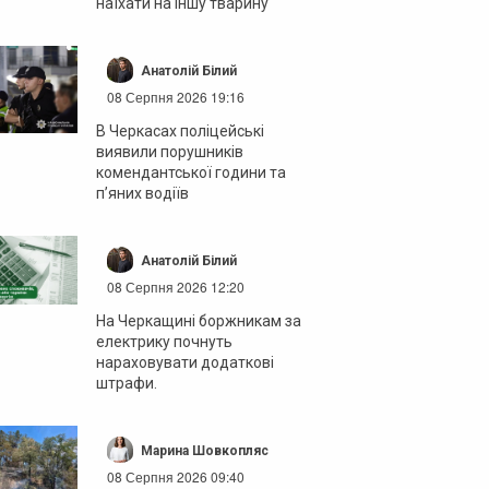
наїхати на іншу тварину
Анатолій Білий
08 Серпня 2026 19:16
В Черкасах поліцейські
виявили порушників
комендантської години та
п’яних водіїв
Анатолій Білий
08 Серпня 2026 12:20
На Черкащині боржникам за
електрику почнуть
нараховувати додаткові
штрафи.
Марина Шовкопляс
08 Серпня 2026 09:40