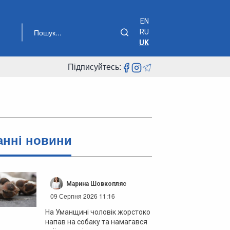
EN
RU
UK
Підписуйтесь:
анні новини
Марина Шовкопляс
09 Серпня 2026 11:16
На Уманщині чоловік жорстоко
напав на собаку та намагався