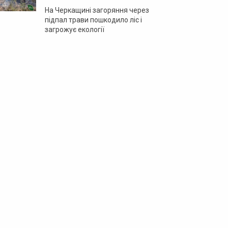
На Черкащині загоряння через
підпал трави пошкодило ліс і
загрожує екології