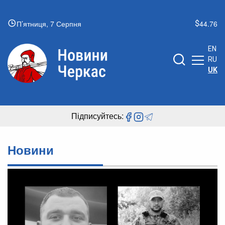
П’ятниця, 7 Серпня
44.76
EN
RU
UK
Підписуйтесь:
Новини