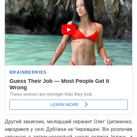
Другий захисник, молодший сержант Олег Циганенко,
народився у селі Дубіївка на Черкащині. Він розпочав
навчання у загальноосвітній школі селища Ірдинь, а