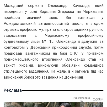
Молодший сержант Олександр Качкалда, який
народився у селі Вершина Згарська на Черкащині,
пройшов значний шлях. Він навчався у
Рождественській загальноосвітній школі, а згодом
отримав професію муляра та електрозварника ручного
зварювання в Черкаському професійному
будівельному ліцеї № 15. Олександр відслужив за
контрактом у Державній прикордонній службі, потім
працював вантажником на базі ОПС. З початком
повномасштабного вторгнення Олександр став на
захист України, виконуючи обов’язки командира
стрілецького відділення. На жаль, він загинув під час
виконання бойового завдання на Донеччині.
Реклама