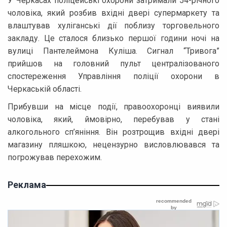
У Черкасах поліцейські охорони затримали 54-річного
чоловіка, який розбив вхідні двері супермаркету та
влаштував хуліганські дії поблизу торговельного
закладу. Це сталося близько першої години ночі на
вулиці Пантелеймона Куліша. Сигнал “Тривога”
прийшов на головний пульт централізованого
спостереження Управління поліції охорони в
Черкаській області.
Прибувши на місце події, правоохоронці виявили
чоловіка, який, ймовірно, перебував у стані
алкогольного сп’яніння. Він розтрощив вхідні двері
магазину пляшкою, нецензурно висловлювався та
погрожував перехожим.
Реклама