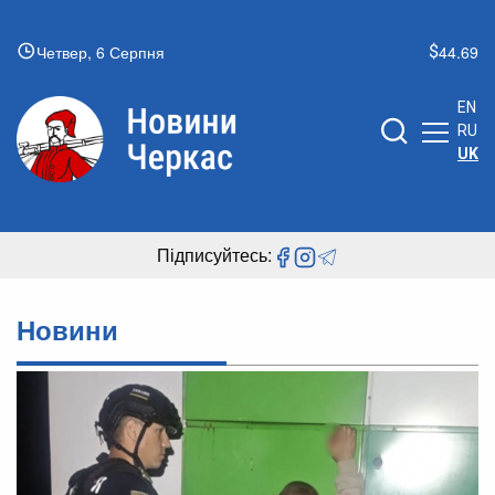
Четвер, 6 Серпня
44.69
EN
RU
UK
Підписуйтесь:
Новини