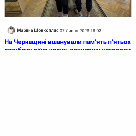
07 Липня 2026 19:03
Марина Шовкопляс
На Черкащині вшанували пам’ять п’ятьох
загиблих військових, вручивши нагороди
їхнім родинам
У Черкаській області родини п’яти полеглих воїнів
отримали посмертні нагороди. Церемонія вручення
державних нагород пройшла у Звенигородській
районній військовій адміністрації. Це стало визнанням
мужності та самопожертви військовослужбовців, які
віддали життя за незалежність України.
Почесним нагрудним знаком Міністерства оборони
України «Лицарський хрест» посмертно нагородили
солдата Олександра Лавриченка та сержанта Руслана