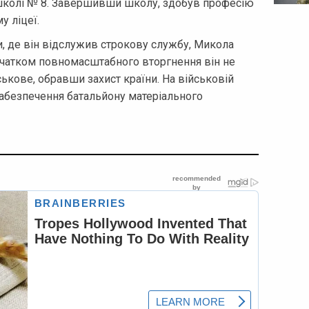
 школі № 8. Завершивши школу, здобув професію
 ліцеї.
и, де він відслужив строкову службу, Микола
очатком повномасштабного вторгнення він не
ськове, обравши захист країни. На військовій
абезпечення батальйону матеріального