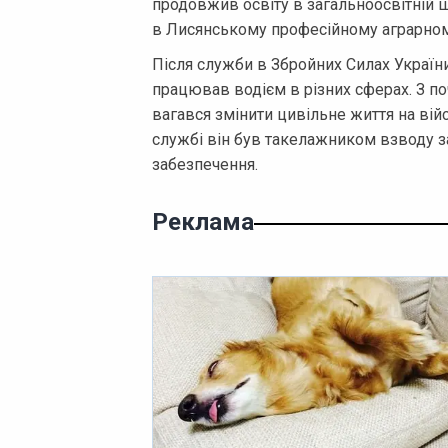
продовжив освіту в загальноосвітній
в Лисянському професійному аграрному
Після служби в Збройних Силах Україн
працював водієм в різних сферах. З п
вагався змінити цивільне життя на вій
службі він був такелажником взводу з
забезпечення.
Реклама