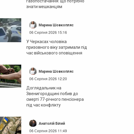
газопостачання: що потрібно
знати мешканцям
Марина Шовкопляс
06 Серпня 2026 15:16
У Черкасах чоловіка
призовного віку затримали під
час військового оповіщення
Марина Шовкопляс
06 Серпня 2026 12:20
Доглядальник на
Звенигородщині побив до
смерті 77-річного пенсіонера
під час конфлікту
Анатолій Білий
06 Серпня 2026 11:49