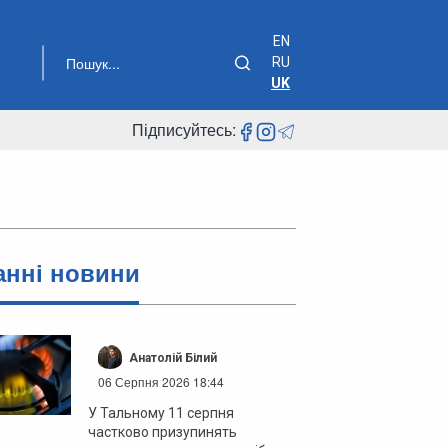
EN
RU
UK
Підписуйтесь:
анні новини
Анатолій Білий
06 Серпня 2026 18:44
У Тальному 11 серпня
частково призупинять