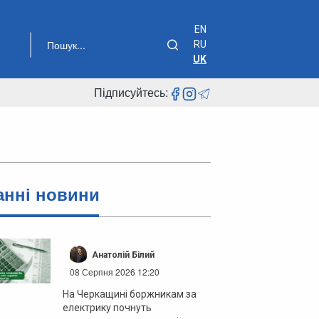
EN
RU
UK
Підписуйтесь:
анні новини
Анатолій Білий
08 Серпня 2026 12:20
На Черкащині боржникам за
електрику почнуть