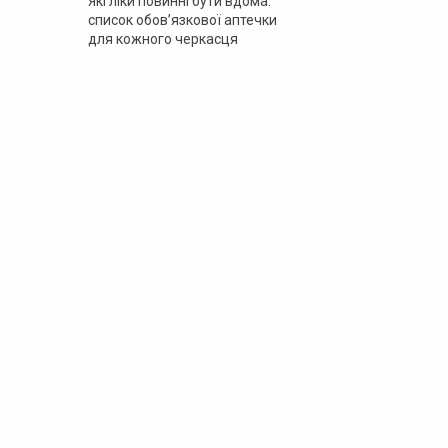
Які ліки повинні бути вдома:
список обов’язкової аптечки
для кожного черкасця