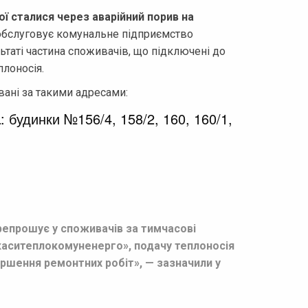
ї сталися через аварійний порив на
і обслуговує комунальне підприємство
льтаті частина споживачів, що підключені до
лоносія.
ані за такими адресами:
а
: будинки №156/4, 158/2, 160, 160/1,
репрошує у споживачів за тимчасові
каситеплокомуненерго», подачу теплоносія
ершення ремонтних робіт», — зазначили у