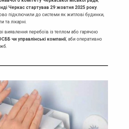
онавчого комітету Черкаської міської ради
,
ді Черкас стартував 29 жовтня 2025 року
.
ово підключили до системи як житлові будинки,
и та лікарні.
зі виявлення перебоїв із теплом або гарячою
ОСББ чи управлінські компанії
, аби оперативно
жб.