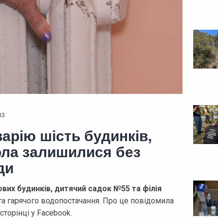
33
варію шість будинків,
ола залишилися без
ди
вих будинків, дитячий садок №55 та філія
а гарячого водопостачання. Про це повідомила
сторінці у Facebook.