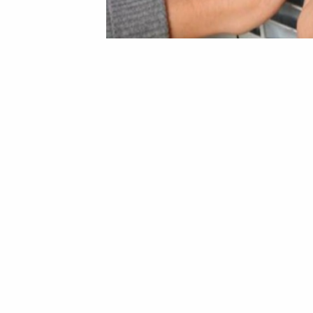
05 Листопада 2025 13:27
Анатолій Білий
Споживачі Черкаської
через аварію на тепл
Споживачі Черкаської ТЕЦ залишилися 
ЧТКЕ. ВП «Черкаська ТЕЦ» ПРАТ «Черк
листопада 2025 року шість житлових бу