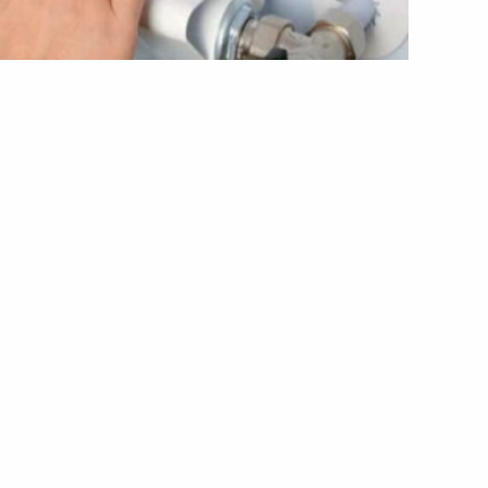
 ТЕЦ залишилися без тепла
омережах
без тепла через аварійний порив на мережі
аське хімволокно» повідомляє, що на 05
динків, дитячий садочок і школа, що знаходяться