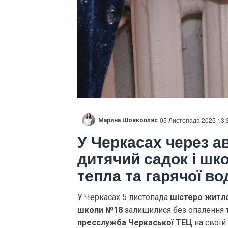
05 Листопада 2025 13:
Марина Шовкопляс
У Черкасах через а
дитячий садок і шк
тепла та гарячої во
У Черкасах 5 листопада
шістеро житло
школи №18
залишилися без опалення т
пресслужба Черкаської ТЕЦ
на своїй 