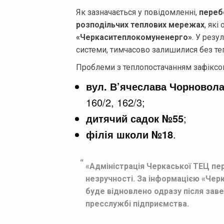
Як зазначається у повідомленні,
перебо
розподільчих теплових мережах
, як
«Черкаситеплокомуненерго»
. У резу
системи, тимчасово залишилися без теп
Проблеми з теплопостачанням зафіксов
вул. В’ячеслава Чорновол
160/2, 162/3;
дитячий садок №55
;
філія школи №18
.
«Адміністрація Черкаської ТЕЦ пе
незручності. За інформацією «Чер
буде відновлено одразу після зав
пресслужбі підприємства.