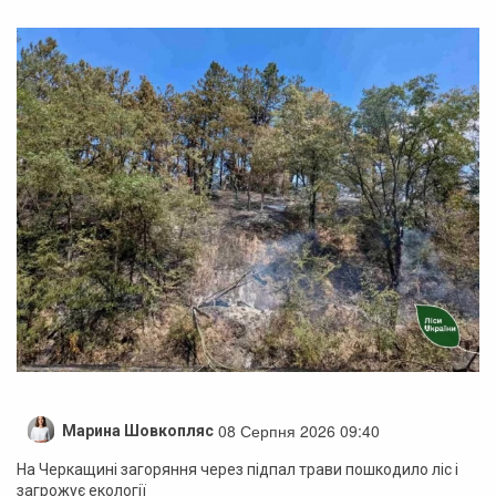
08 Серпня 2026 09:40
Марина Шовкопляс
На Черкащині загоряння через підпал трави пошкодило ліс і
загрожує екології