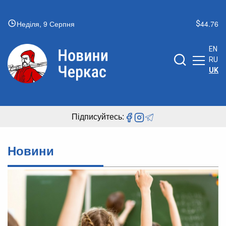
Неділя, 9 Серпня
44.76
EN
RU
UK
Підписуйтесь:
Новини