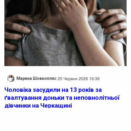
25 Червня 2026 16:36
Марина Шовкопляс
Чоловіка засудили на 13 років за
ґвалтування доньки та неповнолітньої
дівчинки на Черкащині
На Черкащині чоловіка, який вчинив зґвалтування
власної доньки та неповнолітньої дівчинки, засудили
до 13 років позбавлення волі. Суд визнав 36-річного