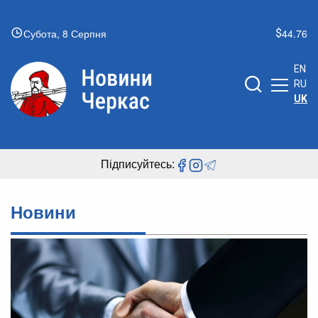
Субота, 8 Серпня
44.76
EN
RU
UK
Підписуйтесь:
Новини