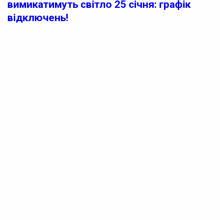
вимикатимуть світло 25 січня: графік
відключень!
На Черкащині 25 січня відбудуться планові
відключення електроенергії. Графік відсутності
електропостачання сформований для допомоги в
регулюванні навантаження в мережі.
Ось години, коли світло не буде доступне:
1. Перша група:
– 01:00 – 04:00
– 06:00 – 10:30
– 12:00 – 16:30
– 18:00 – 22:00
2. Друга група:
– 01:00 – 05:00
– 07:00 – 11:30
– 13:00 – 17:30