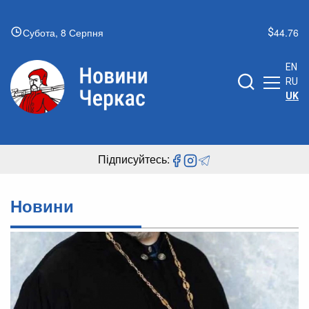
Субота, 8 Серпня
44.76
EN
RU
UK
Підписуйтесь:
Новини