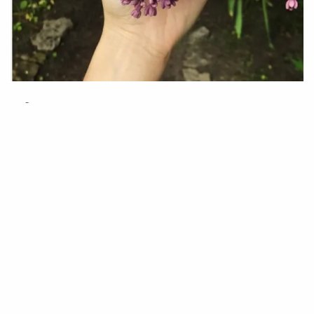
10 Травня 2026 10:44
Анатолій Білий
У Черкасах чоловік відкрив вогонь через
зірваний підлітками бузок. Чому він це
зробив?
У Черкасах стався інцидент зі стріляниною, що
трапився 9 травня в одному з районів міста через
конфлікт з підлітками, які зривали бузок.
Правоохоронці наразі з’ясовують обставини події.
За даними поліції, на спецлінію 102 не надходило
жодних звернень щодо інциденту. Інформацію про
стрілянину правоохоронці виявили в ході моніторингу