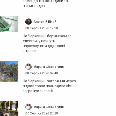
комендантської години та
п’яних водіїв
Анатолій Білий
08 Серпня 2026 12:20
На Черкащині боржникам за
електрику почнуть
нараховувати додаткові
штрафи.
Марина Шовкопляс
08 Серпня 2026 09:40
На Черкащині загоряння через
підпал трави пошкодило ліс і
загрожує екології
Марина Шовкопляс
07 Серпня 2026 20:20