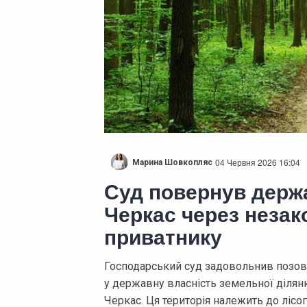
04 Червня 2026 16:04
Марина Шовкопляс
Суд повернув держа
Черкас через незак
приватнику
Господарський суд задовольнив позов
у державну власність земельної ділян
Черкас. Ця територія належить до лісо