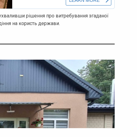
 ухваливши рішення про витребування згаданої
діння на користь держави.