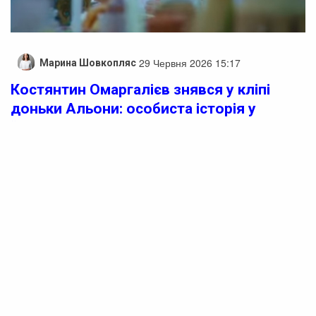
29 Червня 2026 15:17
Марина Шовкопляс
Костянтин Омаргалієв знявся у кліпі
доньки Альони: особиста історія у
“Зійшла зоря”
Колишній заступник голови Черкаської обласної
державної адміністрації Костянтин Омаргалієв став
зіркою нового музичного кліпу своєї доньки, співачки
Альони Омаргалієвої.
Артистка поділилася цим новим досягненням на своїй
сторінці в Instagram. Вона зазначила, що відеоробота
“Зійшла зоря” має для неї особливе значення, адже в
ній вдалося зафільмувати батьків.