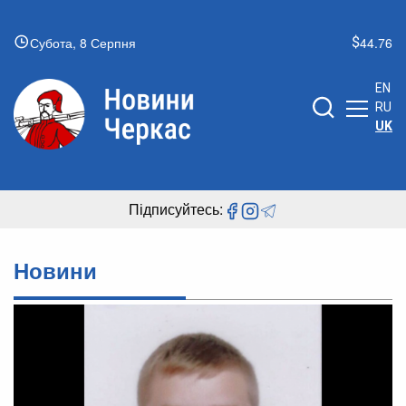
Субота, 8 Серпня
44.76
EN
RU
UK
Підписуйтесь:
Новини