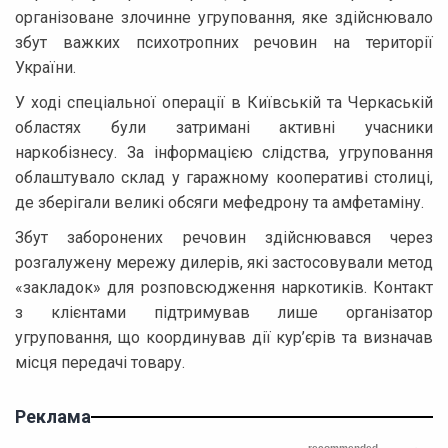
організоване злочинне угруповання, яке здійснювало
збут важких психотропних речовин на території
України.
У ході спеціальної операції в Київській та Черкаській
областях були затримані активні учасники
наркобізнесу. За інформацією слідства, угруповання
облаштувало склад у гаражному кооперативі столиці,
де зберігали великі обсяги мефедрону та амфетаміну.
Збут заборонених речовин здійснювався через
розгалужену мережу дилерів, які застосовували метод
«закладок» для розповсюдження наркотиків. Контакт
з клієнтами підтримував лише організатор
угруповання, що координував дії кур’єрів та визначав
місця передачі товару.
Реклама