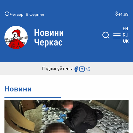
Четвер, 6 Серпня
44.69
EN
RU
UK
Підписуйтесь:
Новини