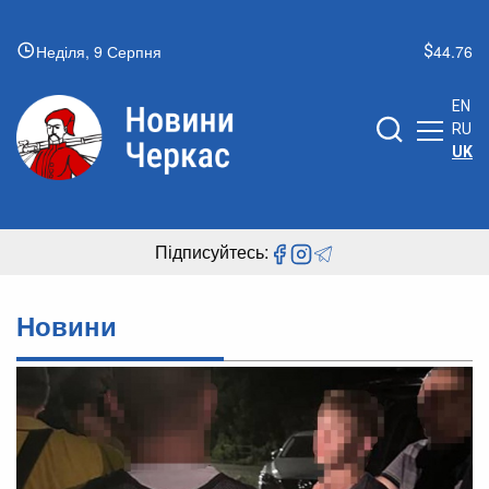
Неділя, 9 Серпня
44.76
EN
RU
UK
Підписуйтесь:
Новини