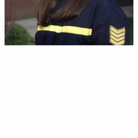
15 Червня 2026 16:36
Анатолій Білий
Рятувальниця з Черкаського інституту
пожежної безпеки втратила руку в
обстрілі в Харкові
Випускниця Черкаського інституту пожежної безпеки
Олександра Щебілова зазнала серйозних травм під час
виконання службових обов’язків у Харкові.
Під час ліквідації наслідків російського удару
рятувальники потрапили під повторний обстріл. Цей