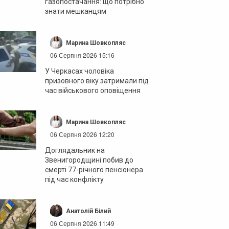
газопостачання: що потрібно
знати мешканцям
Марина Шовкопляс
06 Серпня 2026 15:16
У Черкасах чоловіка
призовного віку затримали під
час військового оповіщення
Марина Шовкопляс
06 Серпня 2026 12:20
Доглядальник на
Звенигородщині побив до
смерті 77-річного пенсіонера
під час конфлікту
Анатолій Білий
06 Серпня 2026 11:49