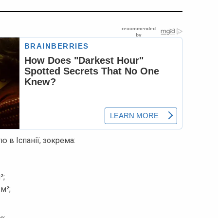
 в Іспанії, зокрема:
²;
м²;