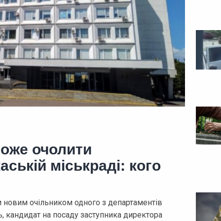
може очолити
ській міськраді: кого
и новим очільником одного з департаментів
ь, кандидат на посаду заступника директора