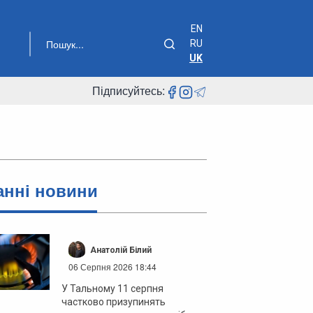
EN
RU
UK
Підписуйтесь:
анні новини
Анатолій Білий
06 Серпня 2026 18:44
У Тальному 11 серпня
частково призупинять