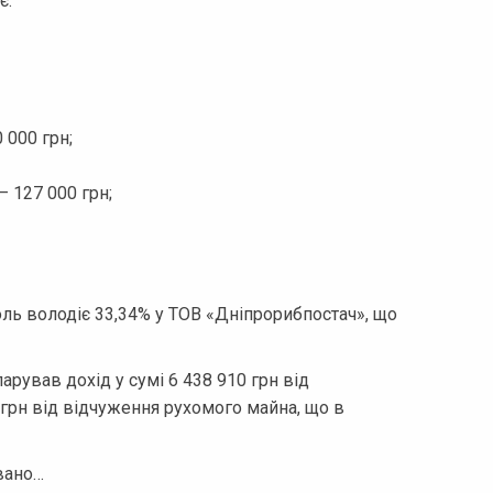
є:
0 000 грн;
– 127 000 грн;
ь володіє 33,34% у ТОВ «Дніпрорибпостач», що
арував дохід у сумі 6 438 910 грн від
 грн від відчуження рухомого майна, що в
вано…