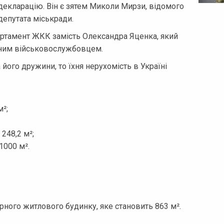
екларацію. Він є зятем Миколи Мирзи, відомого
депутата міськради.
ртамент ЖКК замість Олександра Яценка, який
инним військовослужбовцем.
його дружини, то їхня нерухомість в Україні
м²;
248,2 м²;
1000 м².
ного житлового будинку, яке становить 863 м².