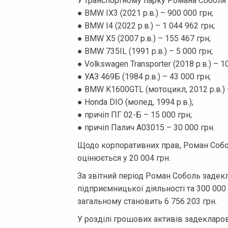
У транспортному парку Романа Соболя 
● BMW IX3 (2021 р.в.) – 900 000 грн;
● BMW I4 (2022 р.в.) – 1 044 962 грн;
● BMW X5 (2007 р.в.) – 155 467 грн;
● BMW 735IL (1991 р.в.) – 5 000 грн;
● Volkswagen Transporter (2018 р.в.) – 1
● УАЗ 469Б (1984 р.в.) – 43 000 грн;
● BMW K1600GTL (мотоцикл, 2012 р.в.) 
● Honda DIO (мопед, 1994 р.в.);
● причіп ПГ 02-Б – 15 000 грн;
● причіп Палич A03015 – 30 000 грн.
Щодо корпоративних прав, Роман Собол
оцінюється у 20 004 грн.
За звітний період Роман Соболь задекл
підприємницької діяльності та 300 000
загальному становить 6 756 203 грн.
У розділі грошових активів задекларо