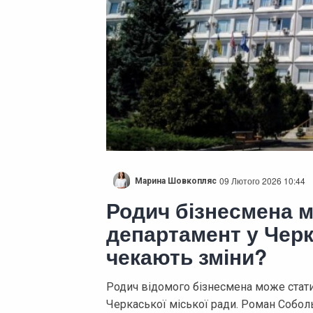
09 Лютого 2026 10:44
Марина Шовкопляс
Родич бізнесмена 
департамент у Черка
чекають зміни?
Родич відомого бізнесмена може стат
Черкаської міської ради. Роман Собол