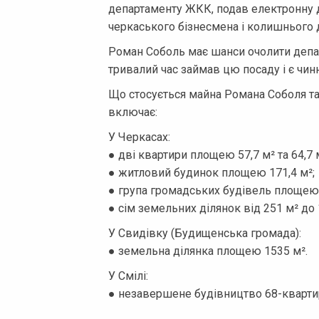
департаменту ЖКК, подав електронну д
черкаського бізнесмена і колишнього 
Роман Соболь має шанси очолити депа
тривалий час займав цю посаду і є ч
Що стосується майна Романа Соболя та 
включає:
У Черкасах:
● дві квартири площею 57,7 м² та 64,7 
● житловий будинок площею 171,4 м²;
● група громадських будівель площею 
● сім земельних ділянок від 251 м² до 
У Свидівку (Будищенська громада):
● земельна ділянка площею 1535 м².
У Смілі:
● незавершене будівництво 68-квартир