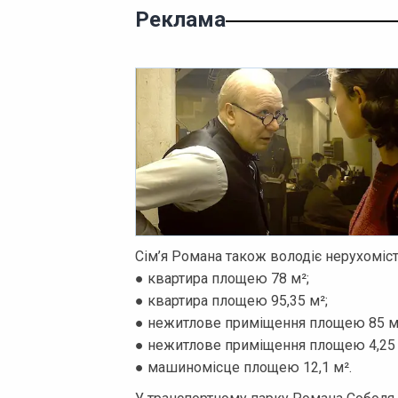
Реклама
Сім’я Романа також володіє нерухомістю
● квартира площею 78 м²;
● квартира площею 95,35 м²;
● нежитлове приміщення площею 85 м
● нежитлове приміщення площею 4,25 
● машиномісце площею 12,1 м².