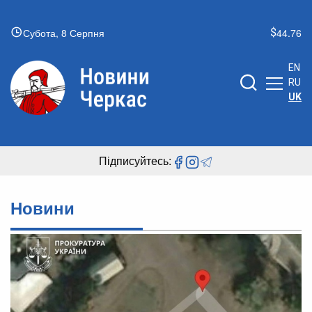
Субота, 8 Серпня
44.76
EN
RU
UK
Підписуйтесь:
Новини