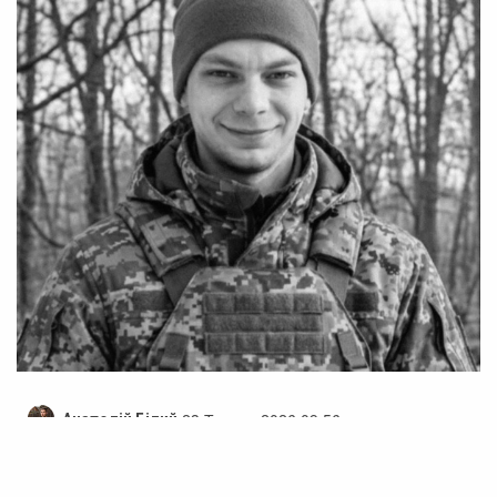
23 Травня 2026 09:56
Анатолій Білий
У Черкасах поховали героя Максима
Жолобецького, який загинув за Україну