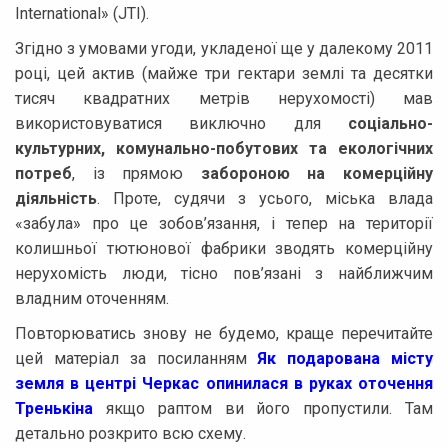
International» (JTI).
Згідно з умовами угоди, укладеної ще у далекому 2011
році, цей актив (майже три гектари землі та десятки
тисяч квадратних метрів нерухомості) мав
використовуватися виключно для
соціально-
культурних, комунально-побутових та екологічних
потреб
, із прямою
забороною на комерційну
діяльність
. Проте, судячи з усього, міська влада
«забула» про це зобов’язання, і тепер на території
колишньої тютюнової фабрики зводять комерційну
нерухомість люди, тісно пов’язані з найближчим
владним оточенням.
Повторюватись знову не будемо, краще перечитайте
цей матеріал за посиланням
Як подарована місту
земля в центрі Черкас опинилася в руках оточення
Тренькіна
якщо раптом ви його пропустили. Там
детально розкрито всю схему.