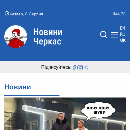
Четвер, 6 Серпня
44.76
EN
RU
UK
Підписуйтесь:
Новини