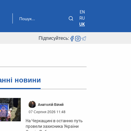
EN
RU
UK
Підписуйтесь:
анні новини
Анатолій Білий
07 Серпня 2026 11:48
На Черкащині в останню путь
провели захисника України