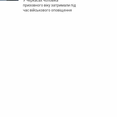
У Черкасах чоловіка
призовного віку затримали під
час військового оповіщення