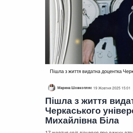
Пішла з життя видатна доцентка Чер
19 Жовтня 2025 15:01
Марина Шовкопляс
Пішла з життя вида
Черкаського уніве
Михайлівна Біла
17 жовтня світ дізнався про важку втр