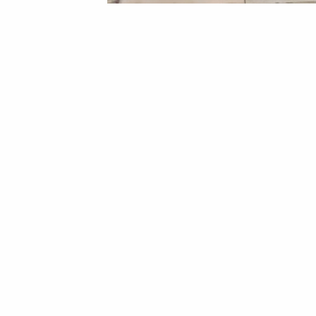
У Черкаському районі п'яний воді
19 Жовтня 2025 12:01
Анатолій Білий
У Черкаському районі 
на нерегульованому пе
У Черкаському районі трапилася жахлив
інцидент стався 17 жовтня о 18:50 у мі
впоратися з керуванням, внаслідок чог