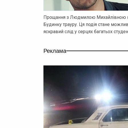
Прощання з Людмилою Михайлівною від
Будинку трауру. Ця подія стане можли
яскравий слід у серцях багатьох студент
Реклама