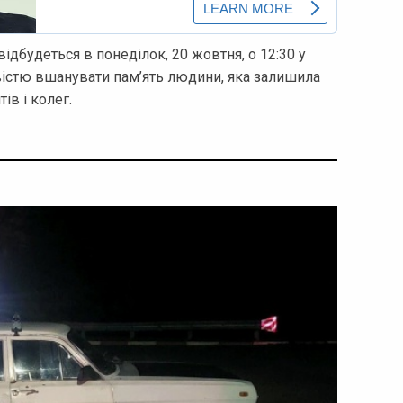
будеться в понеділок, 20 жовтня, о 12:30 у
вістю вшанувати пам’ять людини, яка залишила
ів і колег.