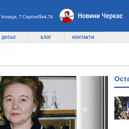
’ятниця, 7 Серпня
44.76
ДОСЬЄ
БЛОГ
КОНТАКТИ
Ост