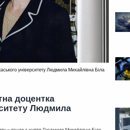
каського університету Людмила Михайлівна Біла
тна доцентка
рситету Людмила
ату – пішла з життя Людмила Михайлівна Біла,