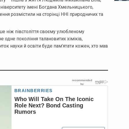
ніверситету імені Богдана Хмельницького,
ення розмістили на сторінці ННІ природничих та
е ніж півстоліття своєму улюбленому
не одне покоління талановитих хіміків,
виток науки й освіти буде пам’ятати кожен, хто мав