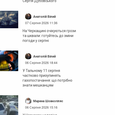
Сергія Дубовського
Анатолій Білий
07 Серпня 2026 11:36
На Черкащині очікуються грози
та шквали: готуйтесь до зміни
погоди у серпні
Анатолій Білий
06 Серпня 2026 18:44
У Тальному 11 серпня
частково призупинять
газопостачання: що потрібно
знати мешканцям
Марина Шовкопляс
06 Серпня 2026 15:16