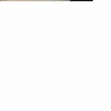
й збив пішохода на нерегульованому переході
п’яний водій збив пішохода
реході
а аварія: п’яний водій збив пішохода. Цей
сті Городище. Водій автомобіля «ГАЗ-24» не зміг
о наїхав на пішохода, котрий перетинав проїзну