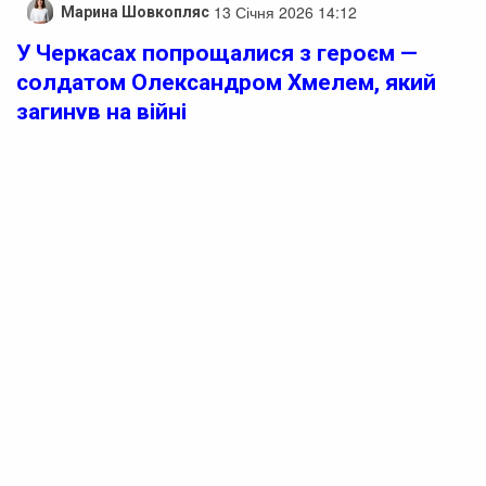
13 Січня 2026 14:12
Марина Шовкопляс
У Черкасах попрощалися з героєм —
солдатом Олександром Хмелем, який
загинув на війні
У Черкасах попрощалися з полеглим у битві солдатом
Олександром Хмелем.
Про цю трагічну подію повідомив міський голова
Черкас Анатолій Бондаренко.
Олександр Хмель народився в Черкасах, де навчався
в загальноосвітній школі № 8, а згодом продовжив
освіту в Черкаському колегіумі «Берегиня».
Реклама