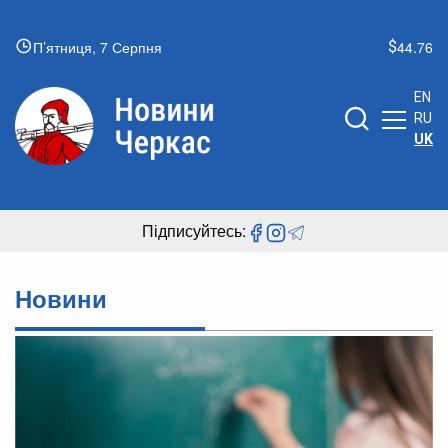
П’ятниця, 7 Серпня
44.76
EN
RU
UK
Підписуйтесь:
Новини