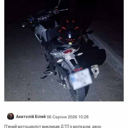
06 Серпня 2026 10:28
Анатолій Білий
П’яний мотоцикліст викликав ДТП з мопедом: двоє