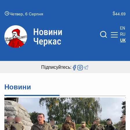
Четвер, 6 Серпня
44.69
EN
RU
UK
Підписуйтесь:
Новини