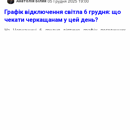
05 Грудня 2025 19:00
Анатолій Білий
Графік відключення світла 6 грудня: що
чекати черкащанам у цей день?
На Черкащині 6 грудня діятиме графік погодинних
вимкнень електроенергії через постійні ворожі
обстріли та наслідки масованих ракетно-дронових
атак. Вимкнення світла буде відбуватися за командою
НЕК «Укренерго».
Відключення електропостачання заплановане у такі
години:
Реклама