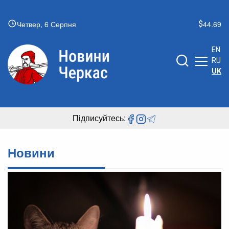
Четвер, 6 Серпня
44.69
EN
RU
UK
Підписуйтесь:
Новини