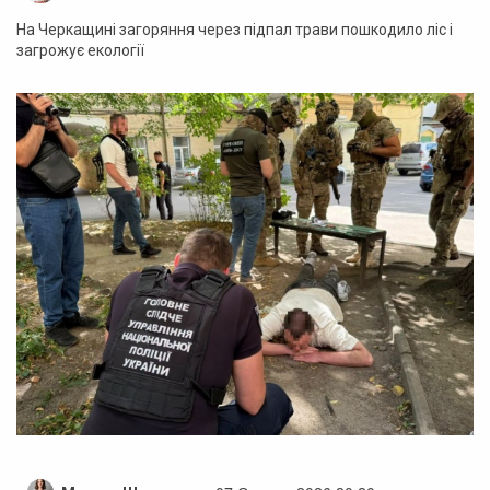
На Черкащині загоряння через підпал трави пошкодило ліс і
загрожує екології