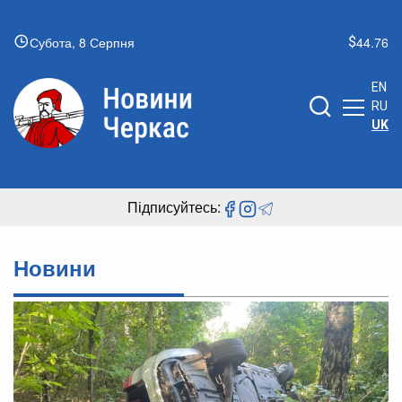
Субота, 8 Серпня
44.76
EN
RU
UK
Підписуйтесь:
Новини