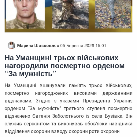
05 Березня 2026 15:01
Марина Шовкопляс
На Уманщині трьох військових
нагородили посмертно орденом
“За мужність”
На Уманщині вшанували пам’ять трьох військових,
посмертно нагороджених високими державними
відзнаками. Згідно з указами Президента України,
орденом “За мужність” третього ступеня посмертно
відзначено Євгенія Заболотнього із села Бузівка. Він
служив сержантом та виконував обов’язки навідника
відділення охорони взводу охорони роти охорони.