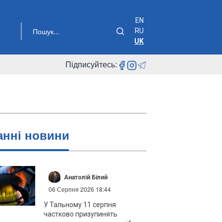
EN
RU
UK
Підписуйтесь:
анні новини
Анатолій Білий
06 Серпня 2026 18:44
У Тальному 11 серпня
частково призупинять