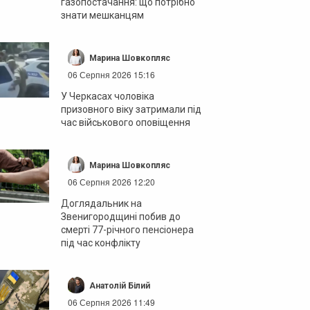
газопостачання: що потрібно
знати мешканцям
Марина Шовкопляс
06 Серпня 2026 15:16
У Черкасах чоловіка
призовного віку затримали під
час військового оповіщення
Марина Шовкопляс
06 Серпня 2026 12:20
Доглядальник на
Звенигородщині побив до
смерті 77-річного пенсіонера
під час конфлікту
Анатолій Білий
06 Серпня 2026 11:49