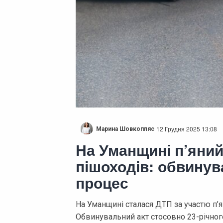
12 Грудня 2025 13:08
Марина Шовкопляс
На Уманщині п’яний
пішоходів: обвинув
процес
На Уманщині сталася ДТП за участю п’я
Обвинувальний акт стосовно 23-річног