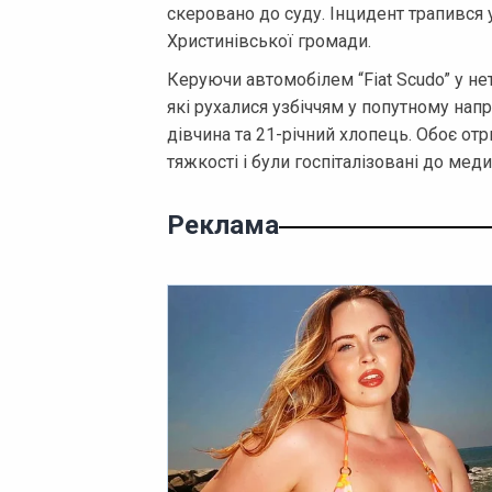
скеровано до суду. Інцидент трапився у
Христинівської громади.
Керуючи автомобілем “Fiat Scudo” у нет
які рухалися узбіччям у попутному напр
дівчина та 21-річний хлопець. Обоє о
тяжкості і були госпіталізовані до мед
Реклама