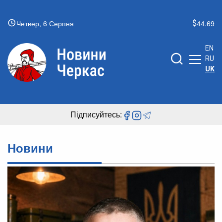
Четвер, 6 Серпня
44.69
EN
RU
UK
Підписуйтесь:
Новини