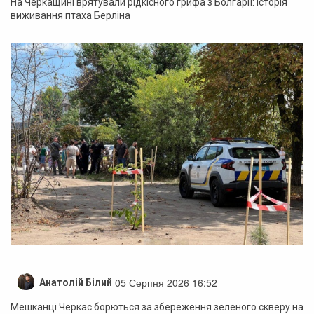
На Черкащині врятували рідкісного грифа з Болгарії: історія
виживання птаха Берліна
05 Серпня 2026 16:52
Анатолій Білий
Мешканці Черкас борються за збереження зеленого скверу на