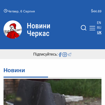
Четвер, 6 Серпня
44.69
EN
RU
UK
Підписуйтесь:
Новини