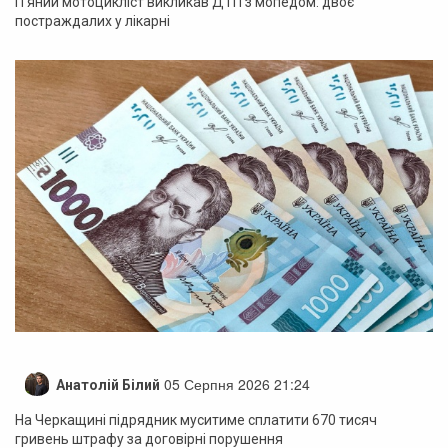
П’яний мотоцикліст викликав ДТП з мопедом: двоє
постраждалих у лікарні
05 Серпня 2026 21:24
Анатолій Білий
На Черкащині підрядник муситиме сплатити 670 тисяч
гривень штрафу за договірні порушення