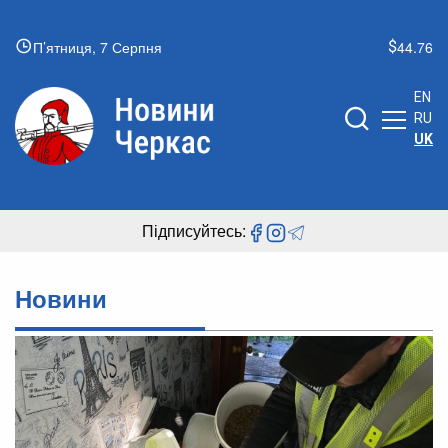
П’ятниця, 7 Серпня
44.76
EN
RU
UK
Підписуйтесь:
Новини