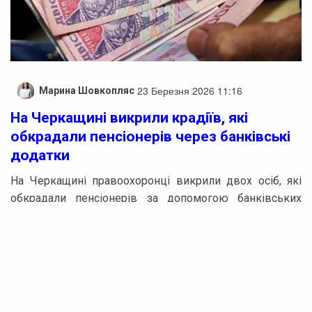
23 Березня 2026 11:16
Марина Шовкопляс
На Черкащині викрили крадіїв, які
обкрадали пенсіонерів через банківські
додатки
На Черкащині правоохоронці викрили двох осіб, які
обкрадали пенсіонерів за допомогою банківських
додатків. Обом фігурантам повідомили про підозру у
крадіжках та несанкціонованому втручанні в роботу
автоматизованих систем.
Перший інцидент стався влітку минулого року в селі
Тернівка Черкаського району. Згідно зі слідством, 36-
річний місцевий мешканець, виконуючи ремонт у