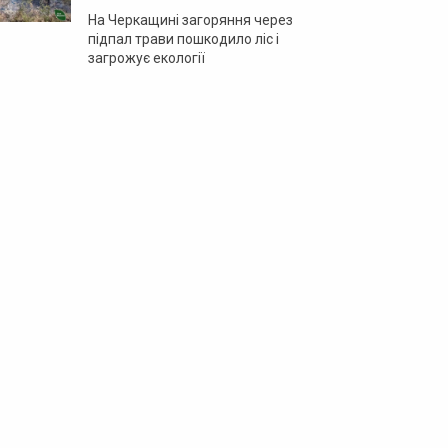
На Черкащині загоряння через
підпал трави пошкодило ліс і
загрожує екології