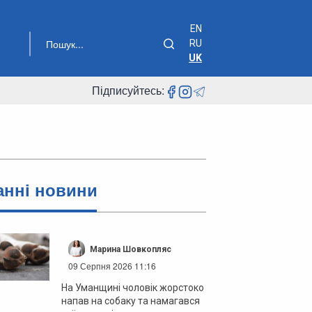
EN
RU
UK
Підписуйтесь:
анні новини
Марина Шовкопляс
09 Серпня 2026 11:16
На Уманщині чоловік жорстоко
напав на собаку та намагався