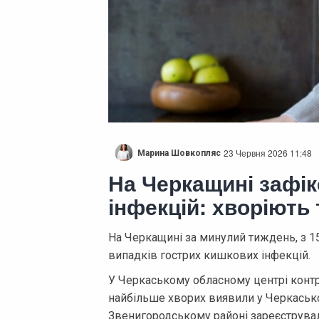
23 Червня 2026 11:48
Марина Шовкопляс
На Черкащині зафі
інфекцій: хворіють
На Черкащині за минулий тиждень, з 15
випадків гострих кишкових інфекцій.
У Черкаському обласному центрі конт
найбільше хворих виявили у Черкаськом
Звенигородському районі зареєстрували