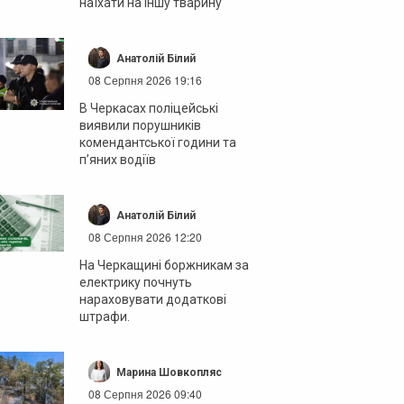
наїхати на іншу тварину
Анатолій Білий
08 Серпня 2026 19:16
В Черкасах поліцейські
виявили порушників
комендантської години та
п’яних водіїв
Анатолій Білий
08 Серпня 2026 12:20
На Черкащині боржникам за
електрику почнуть
нараховувати додаткові
штрафи.
Марина Шовкопляс
08 Серпня 2026 09:40