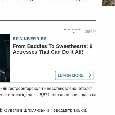
или гастроентероколіти невстановленої етіології,
ої етіології, тоді як 8,82% випадків припадало на
фіксували в Шполянській, Новодмитрівській,