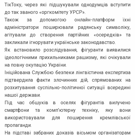
ТікТоку, через які підшукували однодумців вступити
до так званого «оргкомітету УРСР».
Також за допомогою онлайн-платформ їхні
адміністратори поширювали радянську символіку,
агітували до створення партійних «осередків» та
закликали ігнорувати українське законодавство.
Як встановило розслідування, фігуранти виявилися
ідеологічними прихильниками рашизму, які очікували
на повну окупацію України.
Ініційована Службою безпеки лінгвістична експертиза
підтвердила факти злочинних дій, спрямованих на
розхитування суспільно-політичної ситуації всередині
нашої держави.
Під час обшуків в оселях фігурантів вилучено
смартфони та комп’ютерну техніку, яку вони
використовували для поширення кремлівської
пропаганди.
На підставі забраних доказів вісьмом організаторам