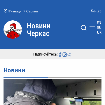
П’ятниця, 7 Серпня
44.76
EN
RU
UK
Підписуйтесь:
Новини