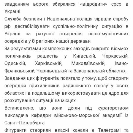
завданням ворога збиралися «відродити» срср в
Україні
Служба безпеки і Національна поліція зірвали спробу
рф дестабілізувати суспільно-політичну ситуацію в
Україні за рахунок створення неокомуністичних
осередків у 8 регіонах нашої держави.
За результатами комплексних заходів викрито вісьмох
поплічників рашистів у Київській, Черкаській,
Одеській, Харківській, Миколаївській, Івано-
Франківській, Чернівецькій та Закарпатській областях.
Завдання цих фігурантів полягало у тому, щоб створити
осередки прихильників радянського союзу у своїх
областях і в подальшому використовувати це ядро для
розхитування ситуації на місцях.
Встановлено, що вони діяли під кураторством
викладача кафедри військово-морської академії із
Санкт-Петербурга.
Фігуранти створили власні канали в Телеграмі та