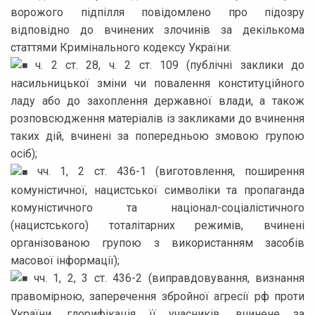
ворожого підпілля повідомлено про підозру
відповідно до вчинених злочинів за декількома
статтями Кримінального кодексу України:
ч. 2 ст. 28, ч. 2 ст. 109 (публічні заклики до
насильницької зміни чи повалення конституційного
ладу або до захоплення державної влади, а також
розповсюдження матеріалів із закликами до вчинення
таких дій, вчинені за попередньою змовою групою
осіб);
чч. 1, 2 ст. 436-1 (виготовлення, поширення
комуністичної, нацистської символіки та пропаганда
комуністичного та націонал-соціалістичного
(нацистського) тоталітарних режимів, вчинені
організованою групою з використанням засобів
масової інформації);
чч. 1, 2, 3 ст. 436-2 (виправдовування, визнання
правомірною, заперечення збройної агресії рф проти
України, глорифікація її учасників, вчинене за