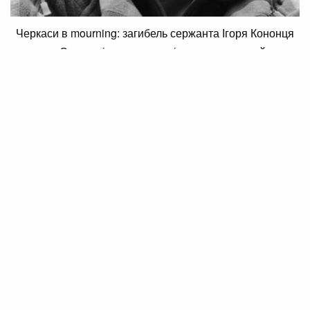
Черкаси в mourning: загибель сержанта Ігоря Кононця
на Сумщині залишила слід у серцях людей
20 Жовтня 2025 14:15
Марина Шовкопляс
Черкаси в mourning: загибель сержанта
Ігоря Кононця на Сумщині залишила
слід у серцях людей
На Сумщині загинув військовий з Черкас, і вся
черкаська громада з глибоким сумом попрощалася із
сержантом Ігорем Кононцем. Міський голова Черкас
Анатолій Бондаренко повідомив про цю важку втрату.
Сержант Ігор Кононець народився в Черкасах та
навчався у місцевій школі №28. Після цього він
здобув професійну освіту в Черкаському
політехнічному технікумі за спеціальністю