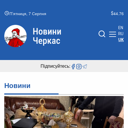
П’ятниця, 7 Серпня
44.76
EN
RU
UK
Підписуйтесь:
Новини