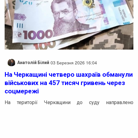
03 Березня 2026 16:04
Анатолій Білий
На Черкащині четверо шахраїв обманули
військових на 457 тисяч гривень через
соцмережі
На території Черкащини до суду направлено
кримінальну справу стосовно групи осіб, яких
звинувачують у шахрайському заволодінні коштами
військовослужбовців на понад 457 тисяч гривень. Про
це повідомила пресслужба обласної прокуратури.