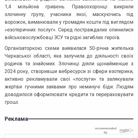
1,4 мільйона гривень. Правоохоронці викрили
злочинну групу, учасники якої, маскуючись під
ворожок, виманювали у громадян кошти під виглядом
«езотеричних послуг». Серед постраждалих опинилися
військовослужбовці ЗСУ та рідні загиблих героїв.
Організаторкою схеми виявилася 50-річна жителька
Черкаської області, яка залучила до діяльності своїх
родичів та знайомих. Злочинці діяли щонайменше з
2024 року, створивши вебресурси зі сфери езотерики,
активно рекламували свої «послуги» та залякували
жертви гучними заявами про неминучі біди. Людям
доводилося оформлювати кредити та перераховувати
гроші.
Реклама