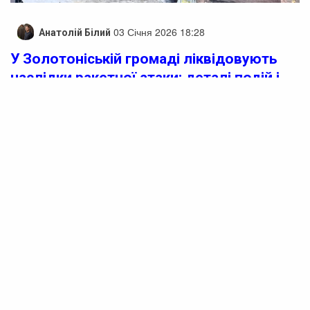
03 Січня 2026 18:28
Анатолій Білий
У Золотоніській громаді ліквідовують
наслідки ракетної атаки: деталі подій і
допомога постраждалим
У Золотоніській громаді триває ліквідація наслідків
ракетної атаки російських військ, про що повідомив
начальник Черкаської ОВА Ігор Табурець.
Внаслідок вибуху двоє людей отримали травми і були
госпіталізовані, ще декільком було надано необхідну
медичну допомогу на місці події.
Внаслідок атаки були пошкоджені п’ять
багатоквартирних одно- та двоповерхових будинків,
близько десяти приватних осель, а також будівлі
кількох приватних підприємств. Окрім цього, вибито
вікна у закладі освіти та гуртожитку.