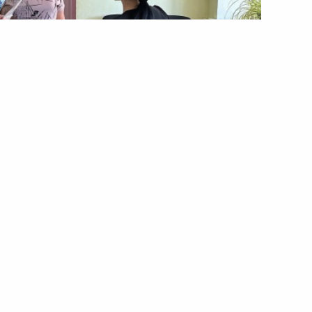
селенців у Кам’янці:
у Уповноваженого з прав
перевірку умов проживання переселенців у
представництва Уповноваженого Верховної Ради