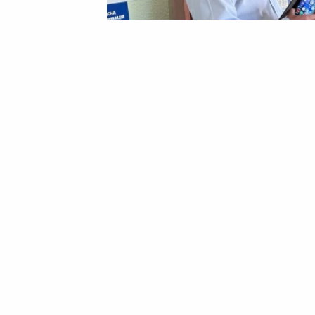
16 Червня 2026 14:28
Анатолій Білий
Умови проживання пере
результати моніторинг
людини
Уповноважений з прав людини провів 
Кам’янці. Працівники Регіонального 