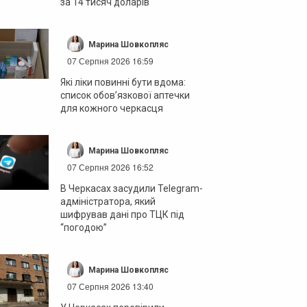
за 14 тисяч доларів
Марина Шовкопляс
07 Серпня 2026 16:59
Які ліки повинні бути вдома:
список обов’язкової аптечки
для кожного черкасця
Марина Шовкопляс
07 Серпня 2026 16:52
В Черкасах засудили Telegram-
адміністратора, який
шифрував дані про ТЦК під
“погодою”
Марина Шовкопляс
07 Серпня 2026 13:40