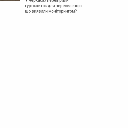
У Черкасах перевірили
гуртожиток для переселенців:
що виявили моніторингом?