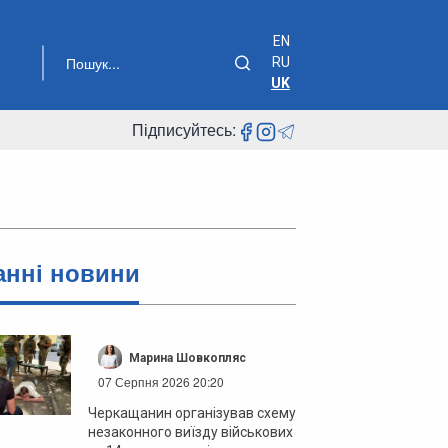
EN
RU
UK
Підписуйтесь:
анні новини
Марина Шовкопляс
07 Серпня 2026 20:20
Черкащанин організував схему
незаконного виїзду військових