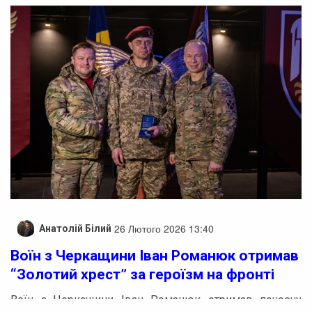
26 Лютого 2026 13:40
Анатолій Білий
Воїн з Черкащини Іван Романюк отримав
“Золотий хрест” за героїзм на фронті
Воїн з Черкащини Іван Романюк отримав почесну