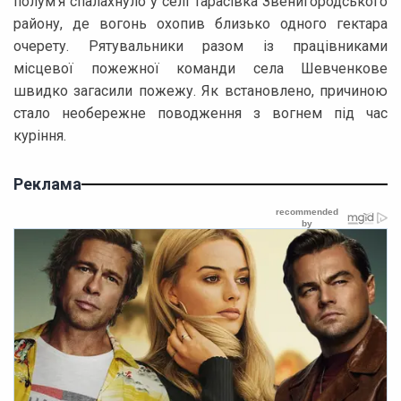
полум’я спалахнуло у селі Тарасівка Звенигородського
району, де вогонь охопив близько одного гектара
очерету. Рятувальники разом із працівниками
місцевої пожежної команди села Шевченкове
швидко загасили пожежу. Як встановлено, причиною
стало необережне поводження з вогнем під час
куріння.
Реклама