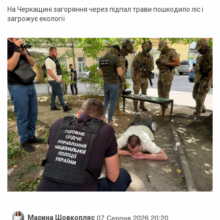
На Черкащині загоряння через підпал трави пошкодило ліс і
загрожує екології
07 Серпня 2026 20:20
Марина Шовкопляс