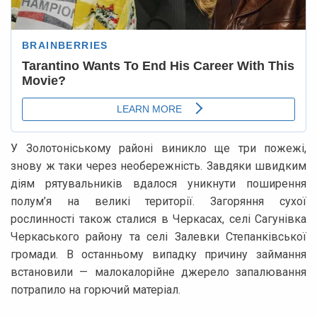
У Золотоніському районі виникло ще три пожежі,
знову ж таки через необережність. Завдяки швидким
діям рятувальників вдалося уникнути поширення
полум’я на великі території. Загоряння сухої
рослинності також сталися в Черкасах, селі Сагунівка
Черкаського району та селі Залевки Степанківської
громади. В останньому випадку причину займання
встановили — малокалорійне джерело запалювання
потрапило на горючий матеріал.