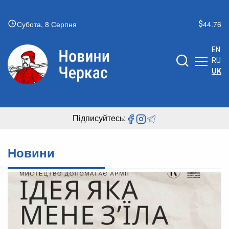
Субота, 8 Серпня
44.76
EN
RU
UK
Підписуйтесь:
Новини