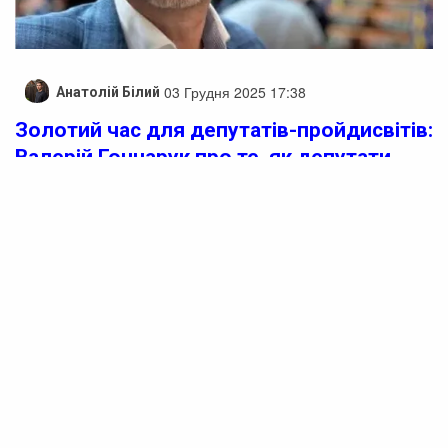
03 Грудня 2025 17:38
Анатолій Білий
Золотий час для депутатів-пройдисвітів:
Валерій Гончарук про те, як депутати
торгуються за голоси
На думку
кандидата політичних наук Валерія
Гончарука
, сьогодні в парламенті почалися відкриті
торги депутатськими голосами. Про це він
пише
у своєму ФБ-аккаунті
.
«Після
відставки Єрмака
діюча владна конструкція
серйозно похитнулась. Питання формування більшості
під бюджет знаходиться у зоні відповідальності
безпосередньо премʼєр-міністерки Свириденко.
Це вона тепер буде ходити сесійним залом