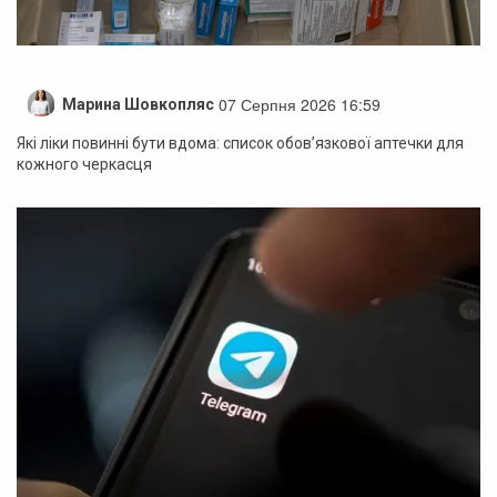
07 Серпня 2026 16:59
Марина Шовкопляс
Які ліки повинні бути вдома: список обов’язкової аптечки для
кожного черкасця