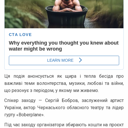
Ця подія анонсується як щира і тепла бесіда про
важливі теми волонтерства, музики, любові та війни,
що резонує з періодом, у якому ми живемо.
Спікер заходу — Сергій Бобров, заслужений артист
України, актор Черкаського обласного театру та лідер
гурту «Boberplane».
Під час заходу організатори збирають кошти на проєкт