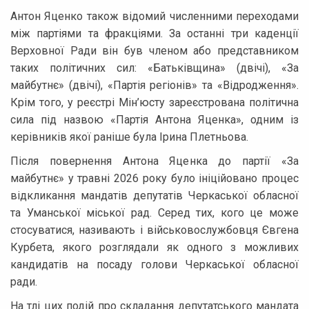
Антон Яценко також відомий численними переходами
між партіями та фракціями. За останні три каденції
Верховної Ради він був членом або представником
таких політичних сил: «Батьківщина» (двічі), «За
майбутнє» (двічі), «Партія регіонів» та «Відродження».
Крім того, у реєстрі Мін’юсту зареєстрована політична
сила під назвою «Партія Антона Яценка», одним із
керівників якої раніше була Ірина Плетньова.
Після повернення Антона Яценка до партії «За
майбутнє» у травні 2026 року було ініційовано процес
відкликання мандатів депутатів Черкаської обласної
та Уманської міської рад. Серед тих, кого це може
стосуватися, називають і військовослужбовця Євгена
Курбета, якого розглядали як одного з можливих
кандидатів на посаду голови Черкаської обласної
ради.
На тлі цих подій про складання депутатського мандата