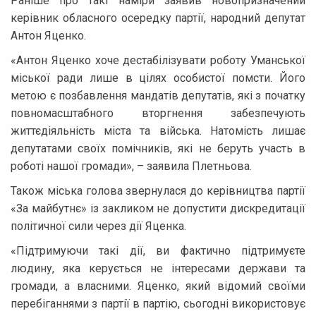
Раніше про такі наміри заявив новопризначений
керівник обласного осередку партії, народний депутат
Антон Яценко.
«Антон Яценко хоче дестабілізувати роботу Уманської
міської ради лише в цілях особистої помсти. Його
метою є позбавлення мандатів депутатів, які з початку
повномасштабного вторгнення забезпечують
життєдіяльність міста та війська. Натомість лишає
депутатами своїх помічників, які не беруть участь в
роботі нашої громади», – заявила Плетньова.
Також міська голова звернулася до керівництва партії
«За майбутнє» із закликом не допустити дискредитації
політичної сили через дії Яценка.
«Підтримуючи такі дії, ви фактично підтримуєте
людину, яка керується не інтересами держави та
громади, а власними. Яценко, який відомий своїми
перебіганнями з партії в партію, сьогодні використовує