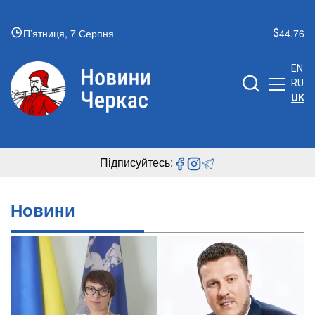
П’ятниця, 7 Серпня
44.76
EN
RU
UK
Підписуйтесь:
Новини