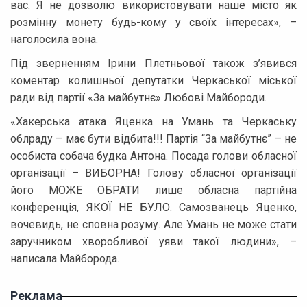
вас. Я не дозволю використовувати наше місто як
розмінну монету будь-кому у своїх інтересах», –
наголосила вона.
Під зверненням Ірини Плетньової також з’явився
коментар колишньої депутатки Черкаської міської
ради від партії «За майбутнє» Любові Майбороди.
«Хакерська атака Яценка на Умань та Черкаську
облраду – має бути відбита!!! Партія “За майбутнє” – не
особиста собача будка Антона. Посада голови обласної
організації – ВИБОРНА! Голову обласної організації
його МОЖЕ ОБРАТИ лише обласна партійна
конференція, ЯКОЇ НЕ БУЛО. Самозванець Яценко,
вочевидь, не сповна розуму. Але Умань не може стати
заручником хворобливої уяви такої людини», –
написала Майборода.
Реклама