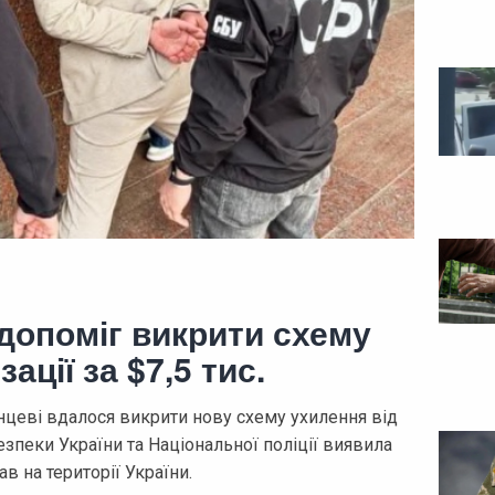
допоміг викрити схему
ації за $7,5 тис.
цеві вдалося викрити нову схему ухилення від
езпеки України та Національної поліції виявила
 на території України.