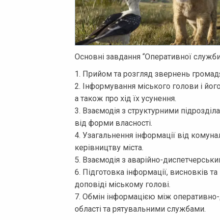
Основні завдання “Оперативної служби
1. Прийом та розгляд звернень громад
2. Інформування міського голови і його
а також про хід їх усунення.
3. Взаємодія з структурними підрозді
від форми власності.
4. Узагальнення інформації від комунал
керівництву міста.
5. Взаємодія з аварійно-диспетчерськи
6. Підготовка інформації, висновків т
доповіді міському голові.
7. Обмін інформацією між оперативн
області та рятувальними службами.