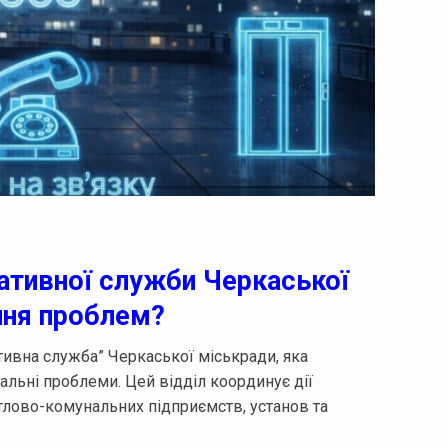
ативної служби Черкаської
ння проблем?
ивна служба” Черкаської міськради, яка
льні проблеми. Цей відділ координує дії
лово-комунальних підприємств, установ та