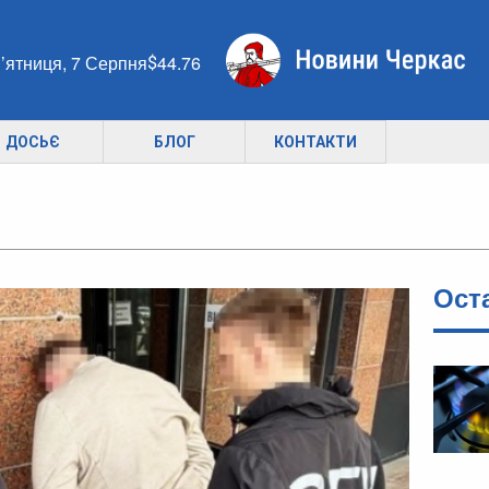
’ятниця, 7 Серпня
44.76
ДОСЬЄ
БЛОГ
КОНТАКТИ
Ост