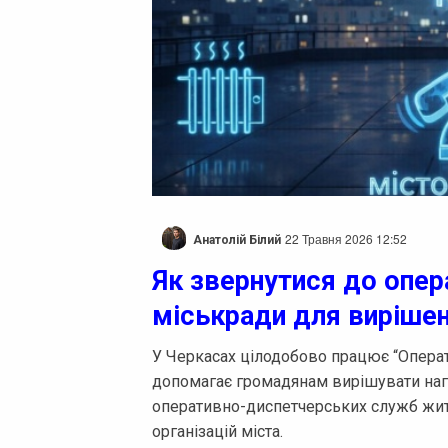
22 Травня 2026 12:52
Анатолій Білий
Як звернутися до опер
міськради для виріше
У Черкасах цілодобово працює “Операт
допомагає громадянам вирішувати нага
оперативно-диспетчерських служб жит
організацій міста.