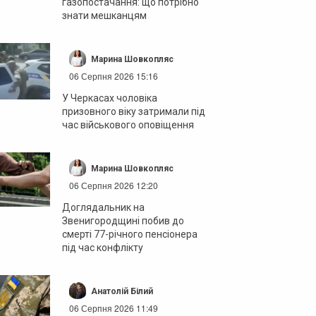
газопостачання: що потрібно
знати мешканцям
Марина Шовкопляс
06 Серпня 2026 15:16
У Черкасах чоловіка
призовного віку затримали під
час військового оповіщення
Марина Шовкопляс
06 Серпня 2026 12:20
Доглядальник на
Звенигородщині побив до
смерті 77-річного пенсіонера
під час конфлікту
Анатолій Білий
06 Серпня 2026 11:49