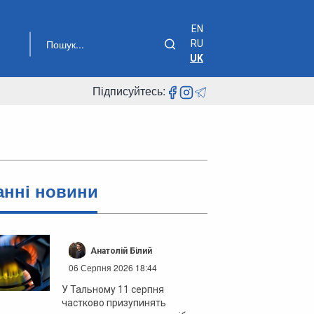
EN
RU
UK
Підписуйтесь:
анні новини
Анатолій Білий
06 Серпня 2026 18:44
У Тальному 11 серпня
частково призупинять