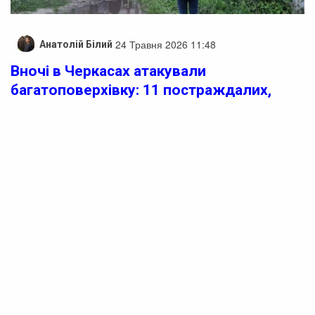
24 Травня 2026 11:48
Анатолій Білий
Вночі в Черкасах атакували
багатоповерхівку: 11 постраждалих,
зокрема діти
У Черкасах вночі 24 травня сталася нова атака з боку
ворога. Як повідомили у прокуратурі, близько 2:00 під
час оголошення повітряної тривоги місто було
атаковане ударним безпілотником типу «Shahed».
Внаслідок цього постраждала багатоквартирна
житлова будівля.
На цей момент відомо про 11 постраждалих, серед
яких є двоє дітей, які мають 4 та 13 років. Також
зафіксовано пошкодження майна фізичних та
юридичних осіб, розташованого у зоні вибуху.